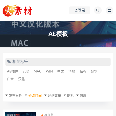
登录
AE模板
相关标签
AE插件
E3D
MAC
WIN
中文
华丽
品牌
奢华
广告
汉化
发布日期
修改时间
评论数量
随机
热度
AE模板