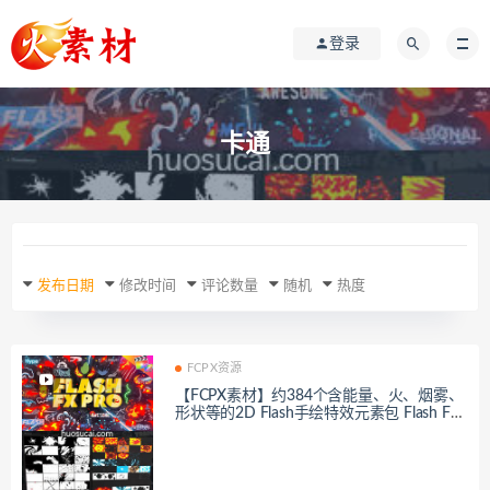
登录
卡通
发布日期
修改时间
评论数量
随机
热度
FCPX资源
【FCPX素材】约384个含能量、火、烟雾、
形状等的2D Flash手绘特效元素包 Flash FX
Pro For FCPX