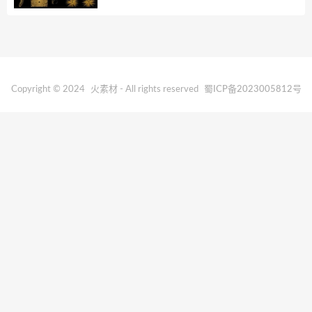
Copyright © 2024
火素材
- All rights reserved
蜀ICP备2023005812号