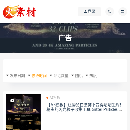
登录
广告
发布日期
修改时间
评论数量
随机
热度
AE模板
【AE模板】让物品在装饰下变得熠熠生辉！
精彩的闪光粒子收集工具 Glitter Particles Co
llection Tool