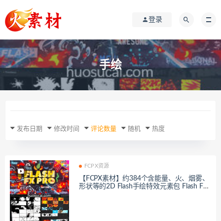
登录
手绘
发布日期
修改时间
评论数量
随机
热度
FCPX资源
【FCPX素材】约384个含能量、火、烟雾、
形状等的2D Flash手绘特效元素包 Flash FX
Pro For FCPX