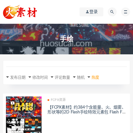
登录
手绘
发布日期
修改时间
评论数量
随机
热度
FCPX资源
【FCPX素材】约384个含能量、火、烟雾、
形状等的2D Flash手绘特效元素包 Flash FX
Pro For FCPX