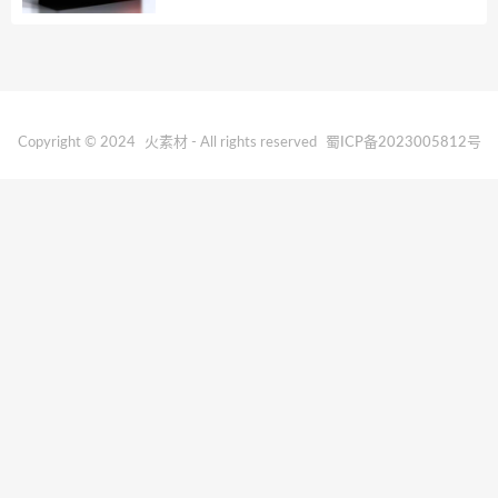
Copyright © 2024
火素材
- All rights reserved
蜀ICP备2023005812号