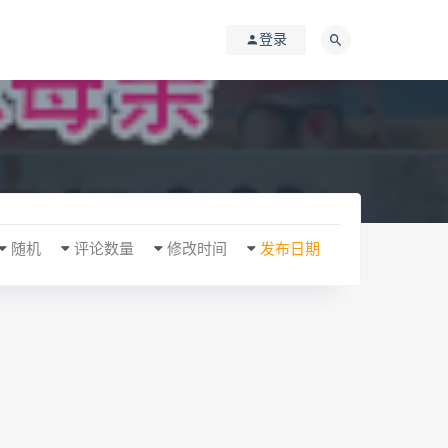
登录
随机
评论数量
修改时间
发布日期