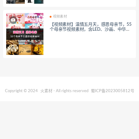
视频素材
【视频素材】温情五月天，感恩母亲节，55
个母亲节视频素材，含LED、沙画、中华孝
道等分类
Copyright © 2024
火素材
- All rights reserved
蜀ICP备2023005812号