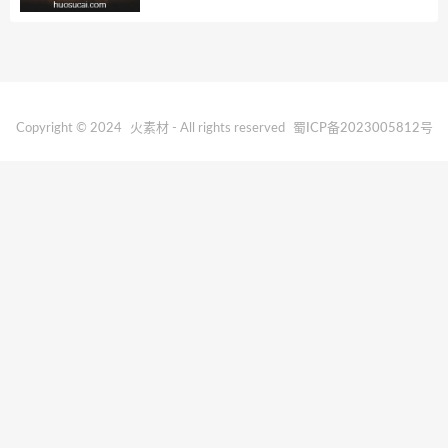
Copyright © 2024
火素材
- All rights reserved
蜀ICP备2023005812号