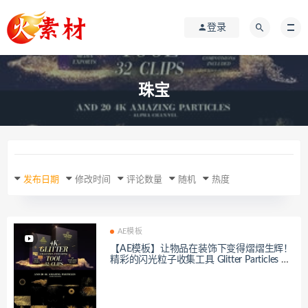
登录
珠宝
发布日期
修改时间
评论数量
随机
热度
AE模板
【AE模板】让物品在装饰下变得熠熠生辉！
精彩的闪光粒子收集工具 Glitter Particles Co
llection Tool