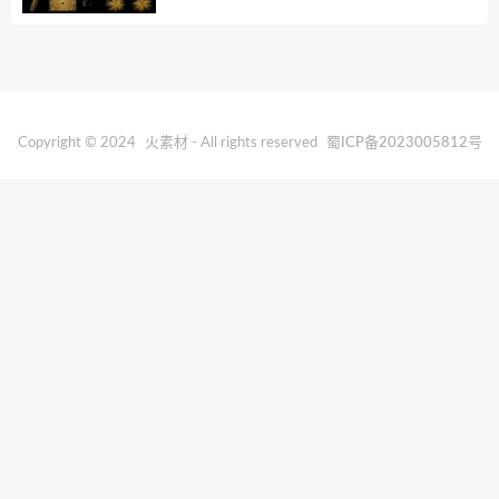
Copyright © 2024
火素材
- All rights reserved
蜀ICP备2023005812号