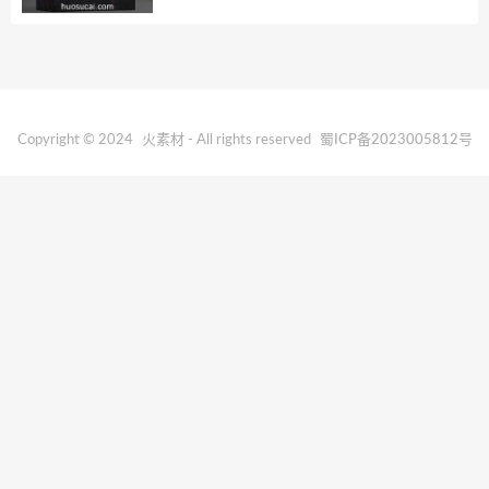
Copyright © 2024
火素材
- All rights reserved
蜀ICP备2023005812号