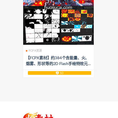
FCPX资源
【FCPX素材】约384个含能量、火、
烟雾、形状等的2D Flash手绘特效元
素包 Flash FX Pro For FCPX
10