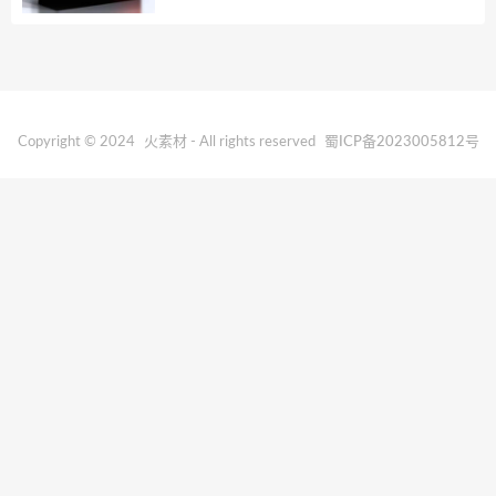
Copyright © 2024
火素材
- All rights reserved
蜀ICP备2023005812号