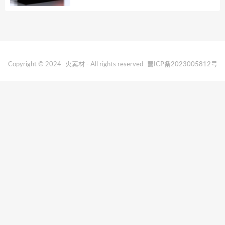
Copyright © 2024
火素材
- All rights reserved
蜀ICP备2023005812号