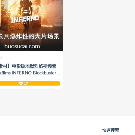
材
素材】电影级地狱烈焰视频素
films INFERNO Blockbuster
17
快速搜索