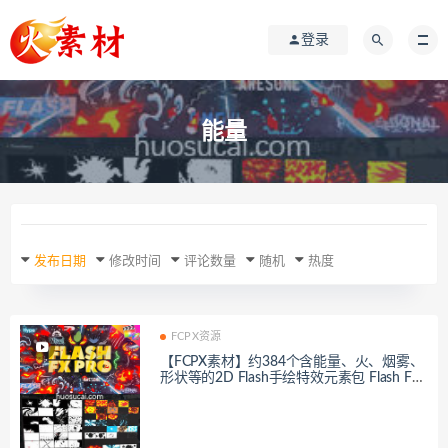
登录
能量
发布日期
修改时间
评论数量
随机
热度
FCPX资源
【FCPX素材】约384个含能量、火、烟雾、
形状等的2D Flash手绘特效元素包 Flash FX
Pro For FCPX